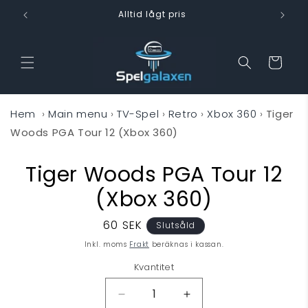
vidare
Alltid lågt pris
till
innehåll
Varukorg
Hem
›
Main menu
›
TV-Spel
›
Retro
›
Xbox 360
›
Tiger
Woods PGA Tour 12 (Xbox 360)
Tiger Woods PGA Tour 12
 vidare till
oduktinformation
(Xbox 360)
Ordinarie
60 SEK
Slutsåld
pris
Inkl. moms
Frakt
beräknas i kassan.
Kvantitet
Minska
Öka