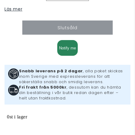
kvantitet
kvantitet
Läs mer
för
för
Tiger
Tiger
Woods
Woods
Slutsåld
PGA
PGA
Tour
Tour
12
12
(Xbox
(Xbox
Notify me
360)
360)
Snabb leverans på 2 dagar
, alla paket skickas
inom Sverige med expressleverans för att
säkerställa snabb och smidig leverans.
Fri frakt från 5000kr
, dessutom kan du hämta
din beställning i vår butik redan dagen efter –
helt utan fraktkostnad.
0st i lager