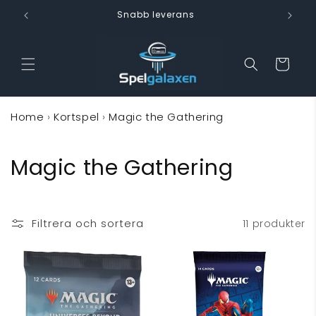
vidare
Snabb leverans
till
innehåll
Varukorg
Home
›
Kortspel
›
Magic the Gathering
P
Magic the Gathering
r
o
Filtrera och sortera
11 produkter
d
u
k