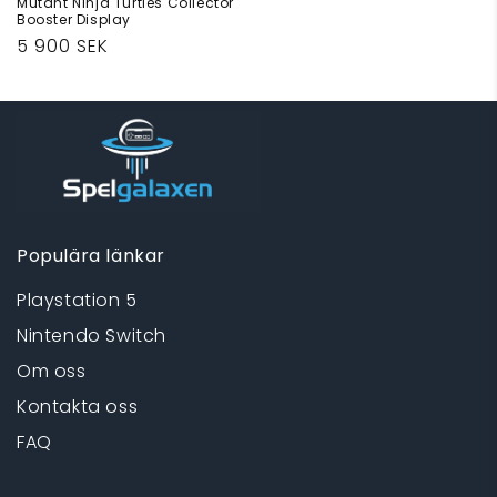
Mutant Ninja Turtles Collector
Booster Display
Ordinarie
5 900 SEK
pris
Populära länkar
Playstation 5
Nintendo Switch
Om oss
Kontakta oss
FAQ