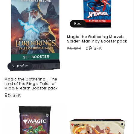
t
s
Rea
e
Magic the Gathering Marvels
r
Spider-Man Play Booster pack
Ordinarie
Försäljningspris
59 SEK
75 SEK
i
pris
e
Slutsåld
:
Magic the Gathering - The
Lord of the Rings: Tales of
Middle-earth Booster pack
Ordinarie
95 SEK
pris