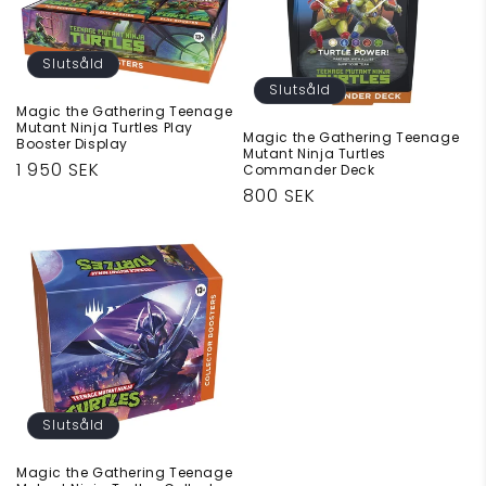
Slutsåld
Slutsåld
Magic the Gathering Teenage
Mutant Ninja Turtles Play
Magic the Gathering Teenage
Booster Display
Mutant Ninja Turtles
Ordinarie
1 950 SEK
Commander Deck
Ordinarie
800 SEK
pris
pris
Slutsåld
Magic the Gathering Teenage