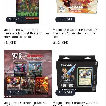
Slutsåld
Slutsåld
Magic The Gathering:
Magic the Gathering Avatar:
Teenage Mutant Ninja Turtles
The Last Airbender Beginner
Play Booster pack
Box
Ordinarie
75 SEK
Ordinarie
350 SEK
pris
pris
Slutsåld
Slutsåld
Magic the Gathering Secret
Magic Final Fantasy Counter