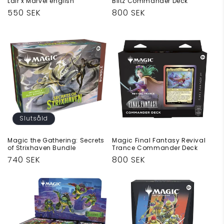
Lair x Marvel english
Blitz Commander Deck
Ordinarie
550 SEK
Ordinarie
800 SEK
pris
pris
Slutsåld
Magic the Gathering: Secrets
Magic Final Fantasy Revival
of Strixhaven Bundle
Trance Commander Deck
Ordinarie
740 SEK
Ordinarie
800 SEK
pris
pris