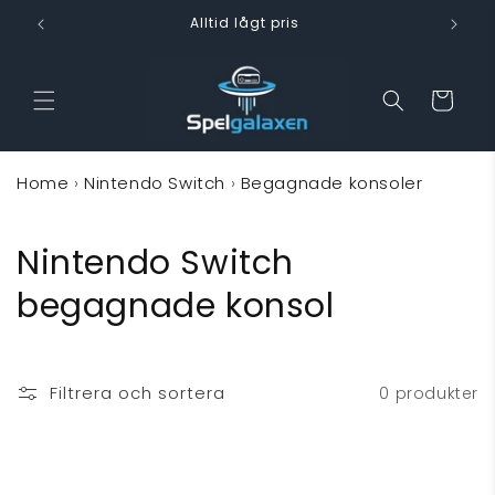
vidare
Alltid lågt pris
till
innehåll
Varukorg
Home
›
Nintendo Switch
›
Begagnade konsoler
P
Nintendo Switch
r
begagnade konsol
o
d
Filtrera och sortera
0 produkter
u
k