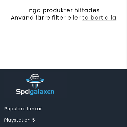
t
Inga produkter hittades
s
Använd färre filter eller
ta bort alla
e
r
i
e
:
Populära länkar
Playstation 5