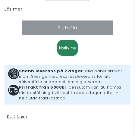
kvantitet
kvantitet
Läs mer
för
för
Asterigos:
Asterigos:
Curse
Curse
Slutsåld
of
of
the
the
Stars
Stars
(PS5)
(PS5)
Notify me
Snabb leverans på 2 dagar
, alla paket skickas
inom Sverige med expressleverans för att
säkerställa snabb och smidig leverans.
Fri frakt från 5000kr
, dessutom kan du hämta
din beställning i vår butik redan dagen efter –
helt utan fraktkostnad.
0st i lager