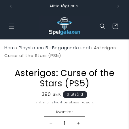
vidare
Alltid lågt pris
till
innehåll
Varukorg
Hem
›
Playstation 5
›
Begagnade spel
›
Asterigos:
Curse of the Stars (PS5)
Asterigos: Curse of the
 vidare till
oduktinformation
Stars (PS5)
Ordinarie
390 SEK
Slutsåld
pris
Inkl. moms
Frakt
beräknas i kassan.
Kvantitet
Minska
Öka