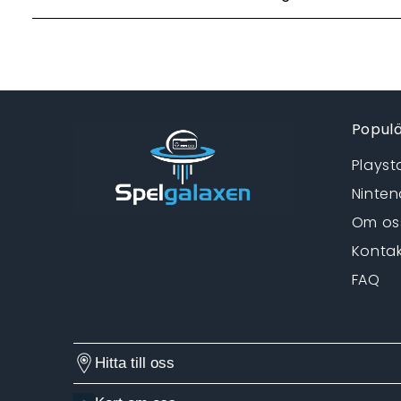
Populä
Playst
Ninten
Om os
Kontak
FAQ
Hitta till oss