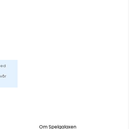
med
 vår
Om Spelgalaxen