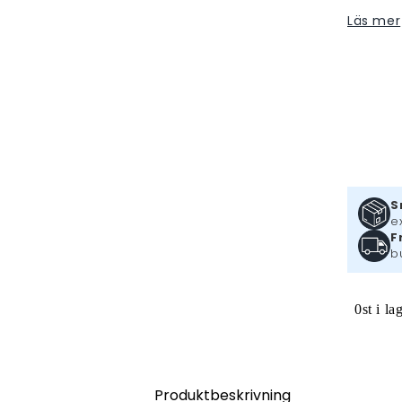
Läs mer
S
e
F
b
0st i la
Produktbeskrivning