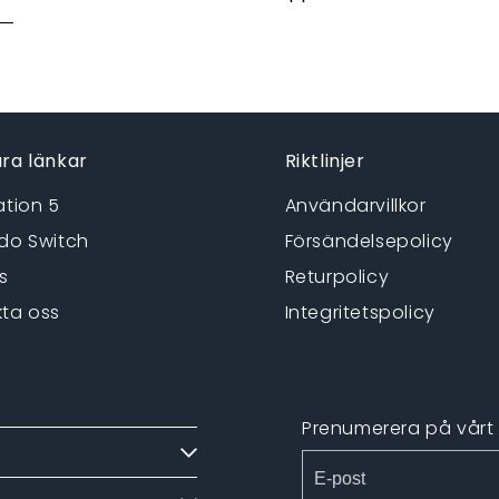
ra länkar
Riktlinjer
ation 5
Användarvillkor
do Switch
Försändelsepolicy
s
Returpolicy
ta oss
Integritetspolicy
Prenumerera på vårt