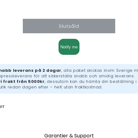
kvantitet
kvantitet
för
för
Tenchu
Tenchu
Dark
Dark
Slutsåld
Secret
Secret
(DS)
(DS)
Notify me
nabb leverans på 2 dagar
, alla paket skickas inom Sverige 
xpressleverans för att säkerställa snabb och smidig leverans.
ri frakt från 5000kr
, dessutom kan du hämta din beställning i
utik redan dagen efter – helt utan fraktkostnad.
ger
Garantier & Support