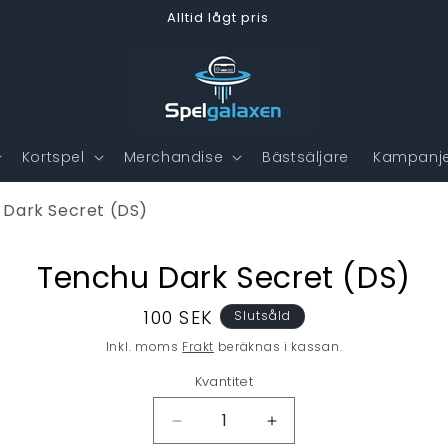
Alltid lågt pris
Kortspel
Merchandise
Bästsäljare
Kampanje
 Dark Secret (DS)
Tenchu Dark Secret (DS)
till
formation
Ordinarie
100 SEK
Slutsåld
pris
Inkl. moms
Frakt
beräknas i kassan.
Kvantitet
Minska
Öka