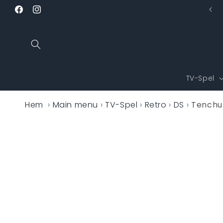
vidare
Facebook
Instagram
till
innehåll
TV-Spel
Hem
›
Main menu
›
TV-Spel
›
Retro
›
DS
›
Tenchu
Gå vidare 
produktin