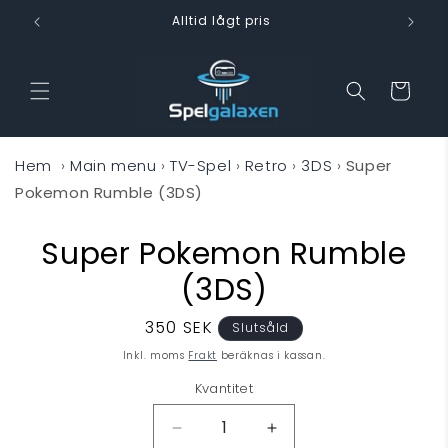
vidare
Alltid lågt pris
till
innehåll
Varukorg
Hem
›
Main menu
›
TV-Spel
›
Retro
›
3DS
›
Super
Pokemon Rumble (3DS)
Super Pokemon Rumble
 vidare till
oduktinformation
(3DS)
Ordinarie
350 SEK
Slutsåld
pris
Inkl. moms
Frakt
beräknas i kassan.
Kvantitet
Minska
Öka