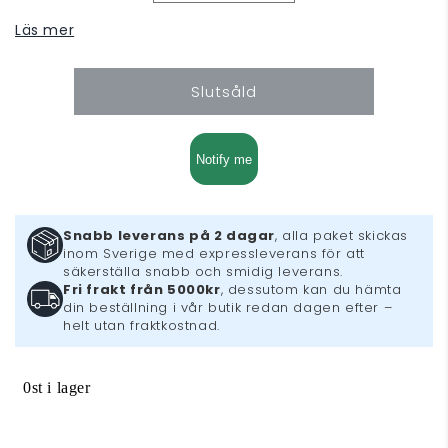
kvantitet
kvantitet
Läs mer
för
för
Super
Super
Pokemon
Pokemon
Slutsåld
Rumble
Rumble
(3DS)
(3DS)
Notify me
Snabb leverans på 2 dagar
, alla paket skickas
inom Sverige med expressleverans för att
säkerställa snabb och smidig leverans.
Fri frakt från 5000kr
, dessutom kan du hämta
din beställning i vår butik redan dagen efter –
helt utan fraktkostnad.
0st i lager