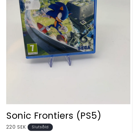
Öppna
mediet
Sonic Frontiers (PS5)
1
i
modalfönster
Ordinarie
220 SEK
Slutsåld