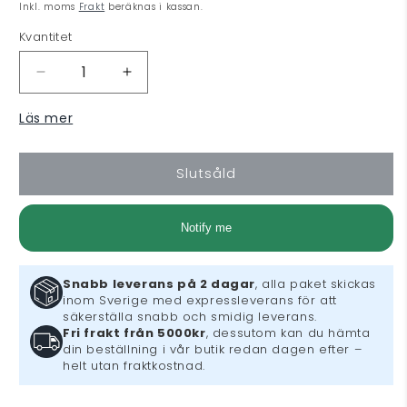
pris
Inkl. moms
Frakt
beräknas i kassan.
Kvantitet
Minska
Öka
kvantitet
kvantitet
Läs mer
för
för
Sonic
Sonic
Frontiers
Frontiers
Slutsåld
(PS5)
(PS5)
Notify me
Snabb leverans på 2 dagar
, alla paket skickas
inom Sverige med expressleverans för att
säkerställa snabb och smidig leverans.
Fri frakt från 5000kr
, dessutom kan du hämta
din beställning i vår butik redan dagen efter –
helt utan fraktkostnad.