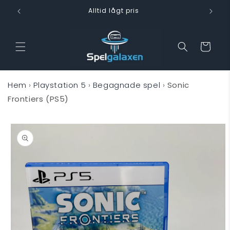
vidare
Alltid lågt pris
till
innehåll
Varukorg
Hem
›
Playstation 5
›
Begagnade spel
›
Sonic
Frontiers (PS5)
 vidare till
oduktinformation