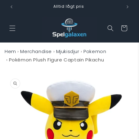
vidare
Alltid lågt pris
till
innehåll
Varukorg
Hem
›
Merchandise
›
Mjukisdjur
›
Pokemon
›
Pokémon Plush Figure Captain Pikachu
 vidare till
oduktinformation