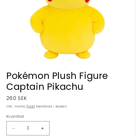
Öppna
mediet
Pokémon Plush Figure
1
i
Captain Pikachu
modalfönster
Ordinarie
260 SEK
pris
Inkl. moms
Frakt
beräknas i kassan.
Kvantitet
Minska
Öka