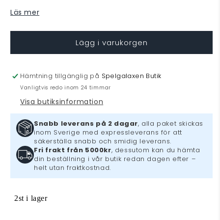
kvantitet
kvantitet
Läs mer
för
för
Pokémon
Pokémon
Plush
Plush
Lägg i varukorgen
Figure
Figure
Captain
Captain
Pikachu
Pikachu
Hämtning tillgänglig på
Spelgalaxen Butik
Vanligtvis redo inom 24 timmar
Visa butiksinformation
Snabb leverans på 2 dagar
, alla paket skickas
inom Sverige med expressleverans för att
säkerställa snabb och smidig leverans.
Fri frakt från 5000kr
, dessutom kan du hämta
din beställning i vår butik redan dagen efter –
helt utan fraktkostnad.
2st i lager