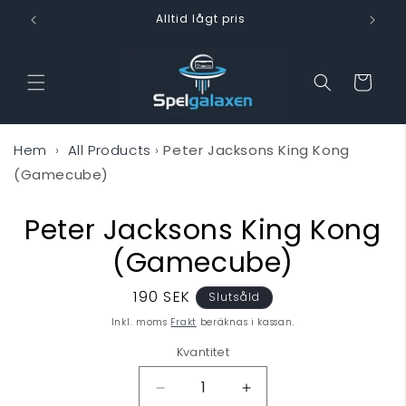
vidare
Alltid lågt pris
till
innehåll
Varukorg
Hem
›
All Products
›
Peter Jacksons King Kong
(Gamecube)
Peter Jacksons King Kong
 vidare till
oduktinformation
(Gamecube)
Ordinarie
190 SEK
Slutsåld
pris
Inkl. moms
Frakt
beräknas i kassan.
Kvantitet
Minska
Öka