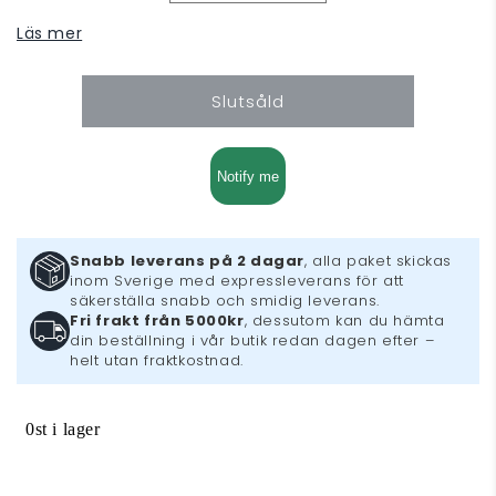
kvantitet
kvantitet
Läs mer
för
för
Peter
Peter
Jacksons
Jacksons
Slutsåld
King
King
Kong
Kong
(Gamecube)
(Gamecube)
Notify me
Snabb leverans på 2 dagar
, alla paket skickas
inom Sverige med expressleverans för att
säkerställa snabb och smidig leverans.
Fri frakt från 5000kr
, dessutom kan du hämta
din beställning i vår butik redan dagen efter –
helt utan fraktkostnad.
0st i lager