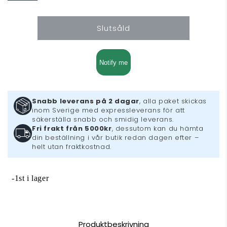
Move
Move
kontroll
kontroll
Slutsåld
Notify me
Snabb leverans på 2 dagar
, alla paket skickas
inom Sverige med expressleverans för att
säkerställa snabb och smidig leverans.
Fri frakt från 5000kr
, dessutom kan du hämta
din beställning i vår butik redan dagen efter –
helt utan fraktkostnad.
-1st i lager
Produktbeskrivning