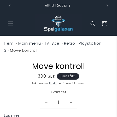
vidare
Alltid lågt pris
till
innehåll
Varukorg
Hem
›
Main menu
›
TV-Spel
›
Retro
›
Playstation
3
›
Move kontroll
Move kontroll
 vidare till
oduktinformation
Ordinarie
300 SEK
Slutsåld
pris
Inkl. moms
Frakt
beräknas i kassan.
Kvantitet
Minska
Öka
kvantitet
kvantitet
Läs mer
för
för