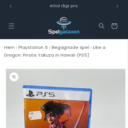
vidare
Snabb leverans
till
innehåll
Varukorg
Hem
›
Playstation 5
›
Begagnade spel
›
Like a
Dragon: Pirate Yakuza in Hawaii (PS5)
 vidare till
oduktinformation