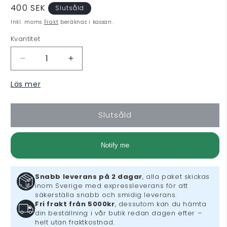
Ordinarie
400 SEK
Slutsåld
pris
Inkl. moms
Frakt
beräknas i kassan.
Kvantitet
Minska
Öka
kvantitet
kvantitet
Läs mer
för
för
Like
Like
a
a
Slutsåld
Dragon:
Dragon:
Pirate
Pirate
Yakuza
Yakuza
Notify me
in
in
Hawaii
Hawaii
(PS5)
(PS5)
Snabb leverans på 2 dagar
, alla paket skickas
inom Sverige med expressleverans för att
säkerställa snabb och smidig leverans.
Fri frakt från 5000kr
, dessutom kan du hämta
din beställning i vår butik redan dagen efter –
helt utan fraktkostnad.