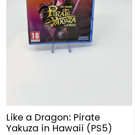
Öppna
mediet
Like a Dragon: Pirate
1
i
Yakuza in Hawaii (PS5)
modalfönster