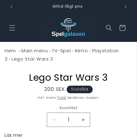
vidare
Alltid lågt pris
till
innehåll
Varukorg
Hem
›
Main menu
›
TV-Spel
›
Retro
›
Playstation
3
›
Lego Star Wars 3
Lego Star Wars 3
 vidare till
oduktinformation
Ordinarie
200 SEK
Slutsåld
pris
Inkl. moms
Frakt
beräknas i kassan.
Kvantitet
Minska
Öka
kvantitet
kvantitet
Läs mer
för
för