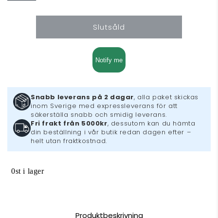
Lego
Lego
Star
Star
Slutsåld
Wars
Wars
3
3
Notify me
Snabb leverans på 2 dagar
, alla paket skickas
inom Sverige med expressleverans för att
säkerställa snabb och smidig leverans.
Fri frakt från 5000kr
, dessutom kan du hämta
din beställning i vår butik redan dagen efter –
helt utan fraktkostnad.
0st i lager
Produktbeskrivning