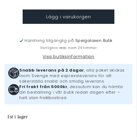
Just
Just
Dance
Dance
Lägg i varukorgen
2015
2015
(PS3)
(PS3)
Hämtning tillgänglig på
Spelgalaxen Butik
Vanligtvis redo inom 24 timmar
Visa butiksinformation
Snabb leverans på 2 dagar
, alla paket skickas
inom Sverige med expressleverans för att
säkerställa snabb och smidig leverans.
Fri frakt från 5000kr
, dessutom kan du hämta
din beställning i vår butik redan dagen efter –
helt utan fraktkostnad.
1st i lager