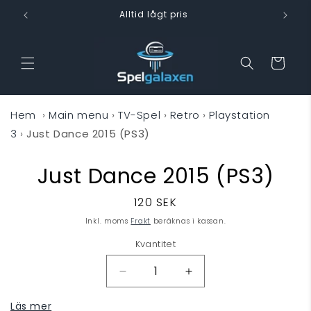
vidare
Alltid lågt pris
till
innehåll
Varukorg
Hem
›
Main menu
›
TV-Spel
›
Retro
›
Playstation
3
›
Just Dance 2015 (PS3)
Just Dance 2015 (PS3)
 vidare till
oduktinformation
Ordinarie
120 SEK
pris
Inkl. moms
Frakt
beräknas i kassan.
Kvantitet
Minska
Öka
kvantitet
kvantitet
Läs mer
för
för