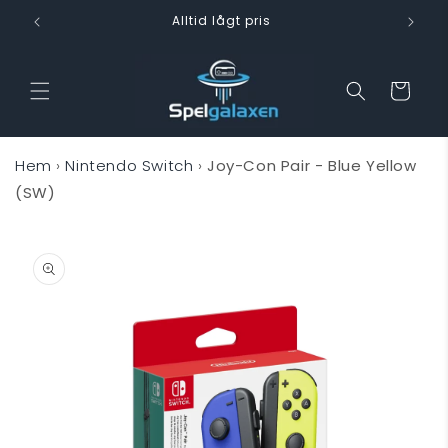
vidare
Alltid lågt pris
till
innehåll
Varukorg
Hem
›
Nintendo Switch
›
Joy-Con Pair - Blue Yellow
(SW)
 vidare till
oduktinformation