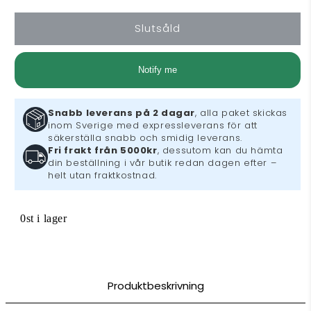
Joy-
Joy-
Con
Con
Slutsåld
Pair
Pair
-
-
Blue
Blue
Notify me
Yellow
Yellow
(SW)
(SW)
Snabb leverans på 2 dagar
, alla paket skickas
inom Sverige med expressleverans för att
säkerställa snabb och smidig leverans.
Fri frakt från 5000kr
, dessutom kan du hämta
din beställning i vår butik redan dagen efter –
helt utan fraktkostnad.
0st i lager
Produktbeskrivning