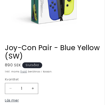
Öppna
mediet
Joy-Con Pair - Blue Yellow
1
i
(SW)
modalfönster
Ordinarie
890 SEK
Slutsåld
pris
Inkl. moms
Frakt
beräknas i kassan.
Kvantitet
Minska
Öka
kvantitet
kvantitet
Läs mer
för
för