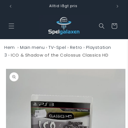
vidare
Snabb leverans
till
innehåll
Varukorg
Hem
›
Main menu
›
TV-Spel
›
Retro
›
Playstation
3
›
ICO & Shadow of the Colossus Classics HD
 vidare till
oduktinformation