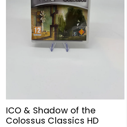
Öppna
mediet
ICO & Shadow of the
1
i
Colossus Classics HD
modalfönster