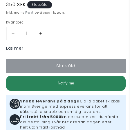
Ordinarie
350 SEK
Slutsåld
pris
Inkl. moms
Frakt
beräknas i kassan.
Kvantitet
Minska
Öka
kvantitet
kvantitet
Läs mer
för
för
ICO
ICO
&amp;
&amp;
Slutsåld
Shadow
Shadow
of
of
the
the
Notify me
Colossus
Colossus
Classics
Classics
HD
HD
Snabb leverans på 2 dagar
, alla paket skickas
inom Sverige med expressleverans för att
säkerställa snabb och smidig leverans.
Fri frakt från 5000kr
, dessutom kan du hämta
din beställning i vår butik redan dagen efter –
helt utan fraktkostnad.