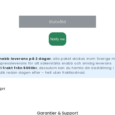
kvantitet
kvantitet
för
för
Gudfadern
Gudfadern
Slutsåld
Notify me
nabb leverans på 2 dagar
, alla paket skickas inom Sverige 
xpressleverans för att säkerställa snabb och smidig leverans.
ri frakt från 5000kr
, dessutom kan du hämta din beställning i
utik redan dagen efter – helt utan fraktkostnad.
ager
Garantier & Support