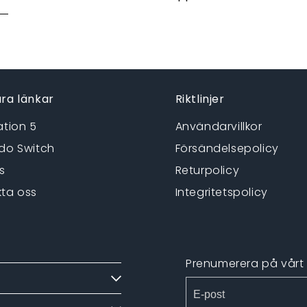
ra länkar
Riktlinjer
ation 5
Användarvillkor
do Switch
Försändelsepolicy
s
Returpolicy
ta oss
Integritetspolicy
Prenumerera på vårt