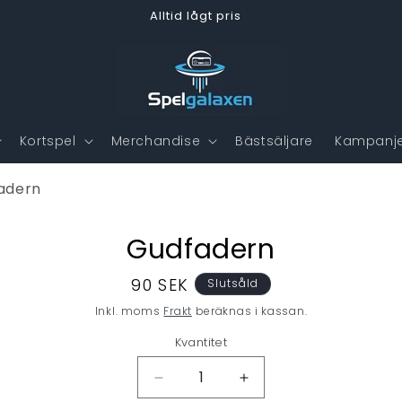
Alltid lågt pris
Kortspel
Merchandise
Bästsäljare
Kampanje
adern
Gudfadern
till
formation
Ordinarie
90 SEK
Slutsåld
pris
Inkl. moms
Frakt
beräknas i kassan.
Kvantitet
Minska
Öka