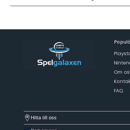
Populä
Playst
Ninten
Om os
Kontak
FAQ
Hitta till oss