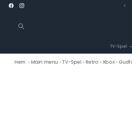
vidare
Facebook
Instagram
till
innehåll
TV-Spel
Hem
›
Main menu
›
TV-Spel
›
Retro
›
Xbox
›
Gudf
Gå vidare 
produktin