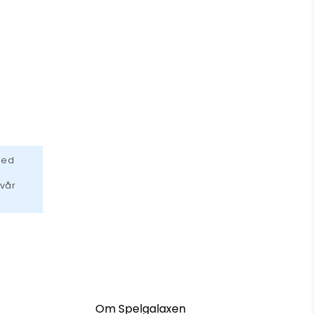
med
 vår
Om Spelgalaxen