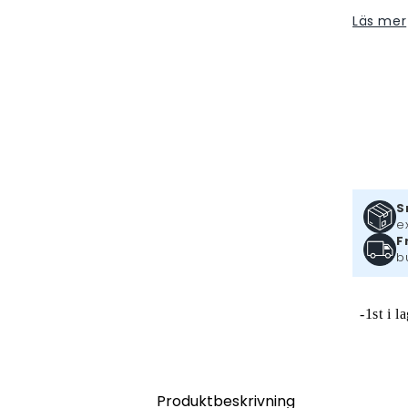
Läs mer
S
e
F
b
-1st i l
Produktbeskrivning