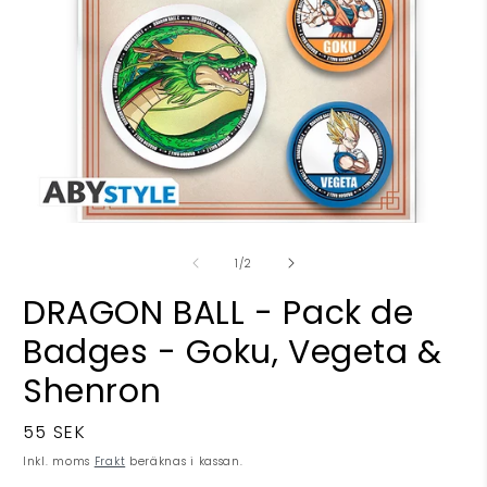
Öppna
Ö
mediet
m
av
1
2
1
/
2
i
i
modalfönster
m
DRAGON BALL - Pack de
Badges - Goku, Vegeta &
Shenron
Ordinarie
55 SEK
pris
Inkl. moms
Frakt
beräknas i kassan.