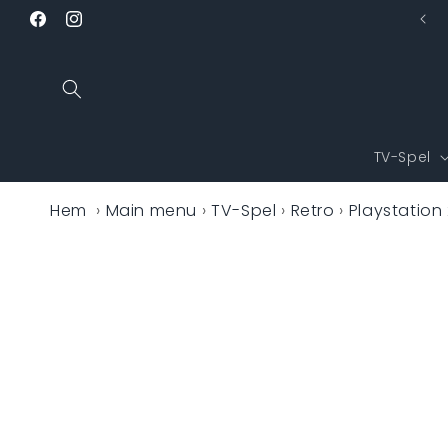
vidare
Alltid lågt pris
Facebook
Instagram
till
innehåll
TV-Spel
Hem
›
Main menu
›
TV-Spel
›
Retro
›
Playstation
Gå vidare 
produktin