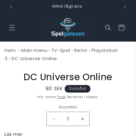
vidare
Alltid lågt pris
till
innehåll
Varukorg
Hem
›
Main menu
›
TV-Spel
›
Retro
›
Playstation
3
›
DC Universe Online
DC Universe Online
 vidare till
oduktinformation
Ordinarie
90 SEK
Slutsåld
pris
Inkl. moms
Frakt
beräknas i kassan.
Kvantitet
Minska
Öka
kvantitet
kvantitet
Läs mer
för
för