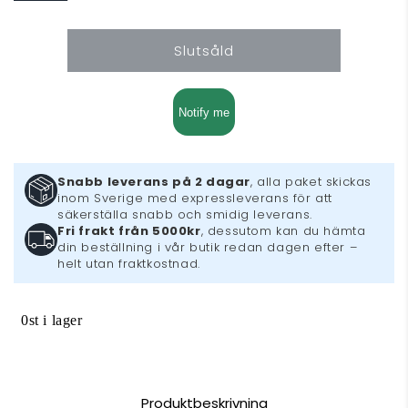
DC
DC
Universe
Universe
Slutsåld
Online
Online
Notify me
Snabb leverans på 2 dagar
, alla paket skickas
inom Sverige med expressleverans för att
säkerställa snabb och smidig leverans.
Fri frakt från 5000kr
, dessutom kan du hämta
din beställning i vår butik redan dagen efter –
helt utan fraktkostnad.
0st i lager
Produktbeskrivning